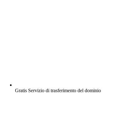
Gratis
Servizio di trasferimento del dominio